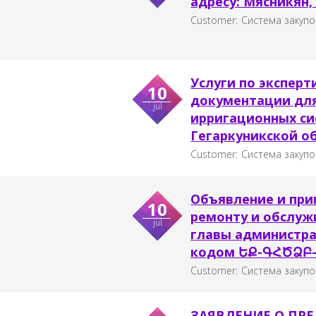
адресу: Мясникян,
Customer:
Система закупо
Услуги по эксперт
10
документации для
jul
ирригационных си
Гегаркуникской о
Customer:
Система закупо
Объявление и при
10
ремонту и обслуж
jul
главы администра
кодом ԵՔ-ԳՀԾՁԲ-
Customer:
Система закупо
ЗАЯВЛЕНИЕ О ПР