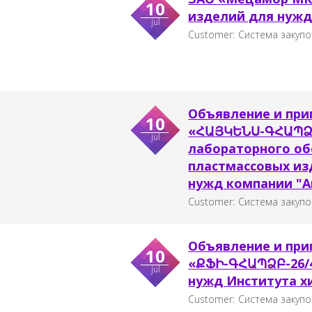
10
изделий для нужд
jul
Customer:
Система закупо
Объявление и при
10
«ՀԱՅԿԵՆՍ-ԳՀԱՊՁԲ-
jul
лабораторного об
пластмассовых из
нужд компании "A
Customer:
Система закупо
Объявление и при
10
«ՔՖԻ-ԳՀԱՊՁԲ-26/4
jul
нужд Института х
Customer:
Система закупо