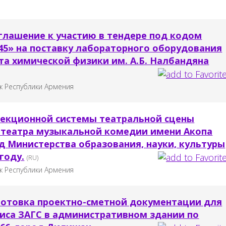
глашение к участию в тендере под кодом
5» на поставку лабораторного оборудования
та химической физики им. А.Б. Налбандяна
к Республики Армения
екционной системы театральной сцены
 театра музыкальной комедии имени Акопа
д Министерства образования, науки, культуры
 году.
(RU)
к Республики Армения
готовка проектно-сметной документации для
иса ЗАГС в административном здании по