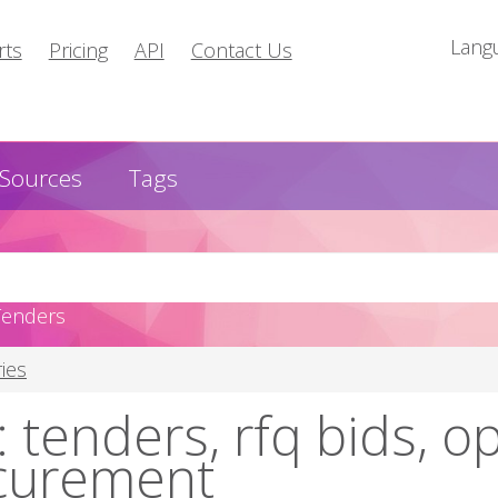
Lang
rts
Pricing
API
Contact Us
Sources
Tags
Tenders
ies
 tenders, rfq bids, o
curement