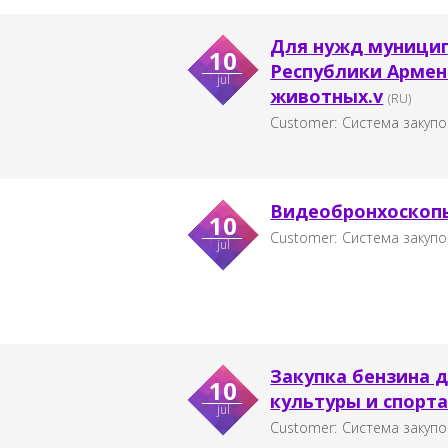
Для нужд муници
10
Республики Армен
jul
животных.v
(RU)
Customer:
Система закупо
Видеобронхоскоп
10
Customer:
Система закупо
jul
Закупка бензинa 
10
культуры и спорта
jul
Customer:
Система закупо