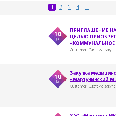
1
2
3
4
...
ПРИГЛАШЕНИЕ НА
10
ЦЕЛЬЮ ПРИОБРЕТ
jul
«КОММУНАЛЬНОЕ 
Customer:
Система закупо
Закупка медицинс
10
«Мартунинский М
jul
Customer:
Система закупо
ЗАО «Мецамор МК»