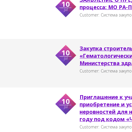
10
процесса: МО РА-П
jul
Customer:
Система закупо
Закупка строител
10
«Гематологически
jul
Министерства здр
Customer:
Система закупо
Приглашение к уч
10
приобретение и у
jul
неровностей для 
году под кодом «
Customer:
Система закупо