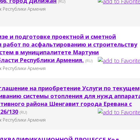
 66, город Дилижан
(RU)
к Республики Армения
изе и подготовке проектной и сметной
 работ по асфальтированию и строительству
стем в муниципалитете Мартуни
бласти Республики Армения.
(RU)
к Республики Армения
глашение на приобретение Услуги по текущем
иванию системы отопления для нужд аппарат
тивного района Шенгавит города Еревана с
26/130
(RU)
к Республики Армения
ЕДКВАЛИФИКАЦИОННОЙ ПРОЦЕССЕ Код