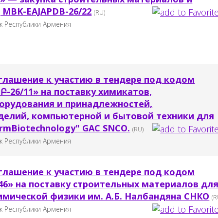
 MBK-EAJAPDB-26/22
(RU)
к Республики Армения
глашение к участию в тендере под кодом
26/11» на поставку химикатов,
орудования и принадлежностей,
делий, компьютерной и бытовой техники для
rmBiotechnology" GAC SNCO.
(RU)
к Республики Армения
глашение к участию в тендере под кодом
6» на поставку строительных материалов дл
имической физики им. А.Б. Налбандяна СНКО
(R
к Республики Армения