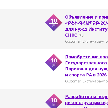
Объявление и при
10
«ՔՖԻ-ԳՀԱՊՁԲ-26/4
jul
для нужд Институ
СНКО
(RU)
Customer:
Система закупо
Приобретение про
10
Государственного
jul
Пароняна для нуж
и спорта РА в 2026
Customer:
Система закупо
Разработка и под
10
реконструкции оф
jul