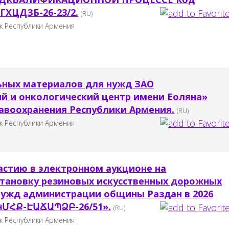
ГХЦДЗБ-26-23/2.
(RU)
к Республики Армения
ьных материалов для нужд ЗАО
й и онкологический центр имени Eоляна»
авоохранения Республики Армения.
(RU)
к Республики Армения
астию в электронном аукционе на
становку резиновых искусственных дорожных
нужд администрации общины Раздан в 2026
ԿՄՀՔ-ԷԱՃԱՊՁԲ-26/51».
(RU)
к Республики Армения