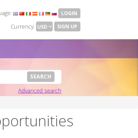
uage:
LOGIN
Currency:
SIGN UP
Advanced search
pportunities