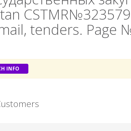
stan CSTMR№323579): 
mail, tenders. Page 
CH INFO
 Customers