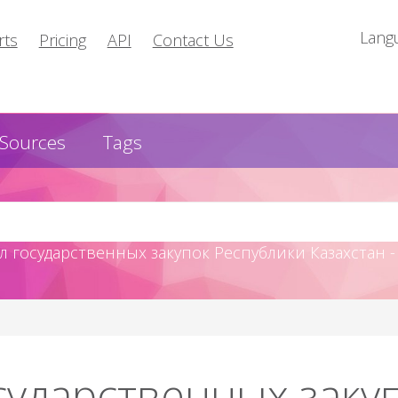
Lang
rts
Pricing
API
Contact Us
Sources
Tags
л государственных закупок Республики Казахстан -
сударственных заку