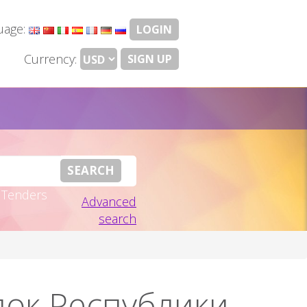
uage:
LOGIN
Currency:
SIGN UP
 Tenders
Advanced
search
пок Республики